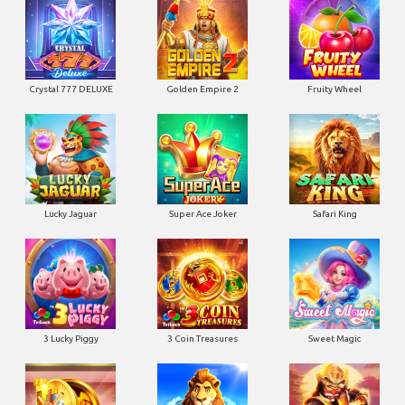
Crystal 777 DELUXE
Golden Empire 2
Fruity Wheel
Lucky Jaguar
Super Ace Joker
Safari King
3 Lucky Piggy
3 Coin Treasures
Sweet Magic