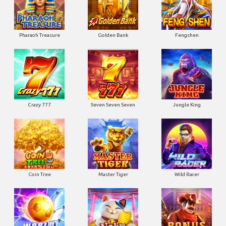
Pharaoh Treasure
Golden Bank
Fengshen
Crazy 777
Seven Seven Seven
Jungle King
Coin Tree
Master Tiger
Wild Racer