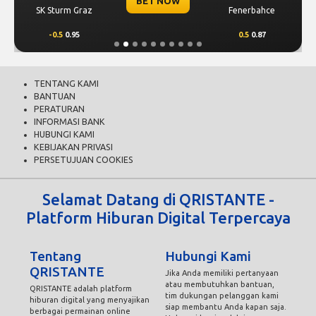
BET NOW
SK Sturm Graz
Fenerbahce
-0.5
0.95
0.5
0.87
TENTANG KAMI
BANTUAN
PERATURAN
INFORMASI BANK
HUBUNGI KAMI
KEBIJAKAN PRIVASI
PERSETUJUAN COOKIES
Selamat Datang di QRISTANTE -
Platform Hiburan Digital Terpercaya
Tentang
Hubungi Kami
QRISTANTE
Jika Anda memiliki pertanyaan
atau membutuhkan bantuan,
QRISTANTE adalah platform
tim dukungan pelanggan kami
hiburan digital yang menyajikan
siap membantu Anda kapan saja.
berbagai permainan online