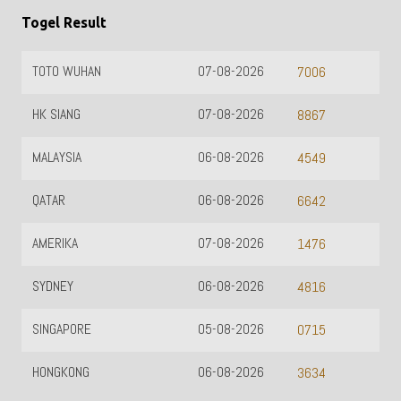
Togel Result
TOTO WUHAN
07-08-2026
7006
HK SIANG
07-08-2026
8867
MALAYSIA
06-08-2026
4549
QATAR
06-08-2026
6642
AMERIKA
07-08-2026
1476
SYDNEY
06-08-2026
4816
SINGAPORE
05-08-2026
0715
HONGKONG
06-08-2026
3634