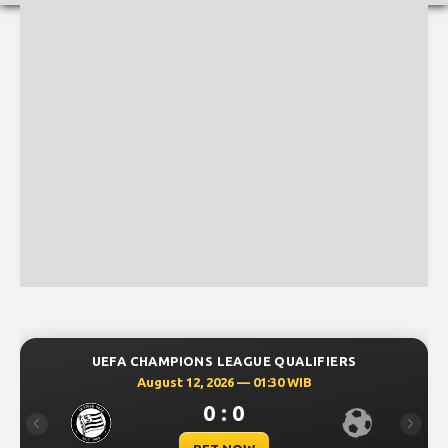
UEFA CHAMPIONS LEAGUE QUALIFIERS
August 12, 2026 — 01:30 WIB
0 : 0
Previous
Next