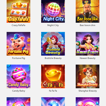
Crazy FaFaFa
Night City
Bao boon chin
Fortune Pig
Bubble Beauty
Hawaii Beauty
Candy Baby
Fa Fa Fa
Shanghai Beauty