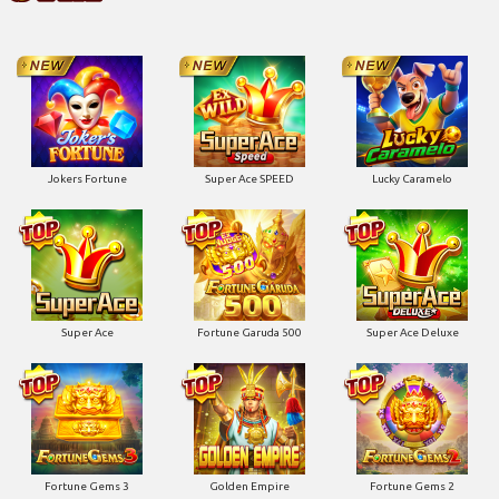
Jokers Fortune
Super Ace SPEED
Lucky Caramelo
Super Ace
Fortune Garuda 500
Super Ace Deluxe
Fortune Gems 3
Golden Empire
Fortune Gems 2