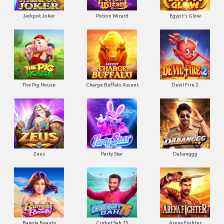
Jackpot Joker
Potion Wizard
Egypt's Glow
The Pig House
Charge Buffalo Ascent
Devil Fire 2
Zeus
Party Star
Dabanggg
Bangla Beauty
Cricket Sah 75
Arena Fighter