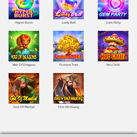
Hyper Burst
Lucky Ball
Gem Party
War Of Dragons
Fortune Tree
Hot Chilli
God Of Martial
Chin Shi Huang